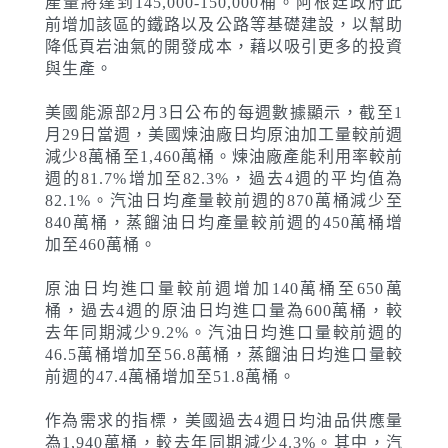
產量將達到145,000-150,000桶。阿根廷政府此
前增加該區的鐵路以及公路等基礎建設，以幫助
降低頁岩油氣的開發成本，藉以吸引更多的投資
與生產。
美國能源部2月3日公布的每週數據顯示，截至1
月29日當週，美國煉油廠日均原油加工量較前週
減少8萬桶至1,460萬桶。煉油廠產能利用率較前
週的81.7%增加至82.3%，過去4週的平均值為
82.1%。汽油日均產量較前週的870萬桶減少至
840萬桶，蒸餾油日均產量較前週的450萬桶增
加至460萬桶。
原油日均進口量較前週增加140萬桶至650萬
桶，過去4週的原油日均進口量為600萬桶，較
去年同期減少9.2%。汽油日均進口量較前週的
46.5萬桶增加至56.8萬桶，蒸餾油日均進口量較
前週的47.4萬桶增加至51.8萬桶。
作為需求的指標，美國過去4週日均油品供應量
為1,940萬桶，較去年同期減少4.3%。其中，汽