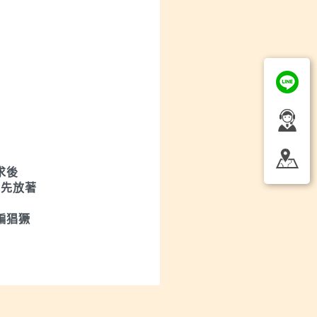
求後
能先放著
騙猖獗