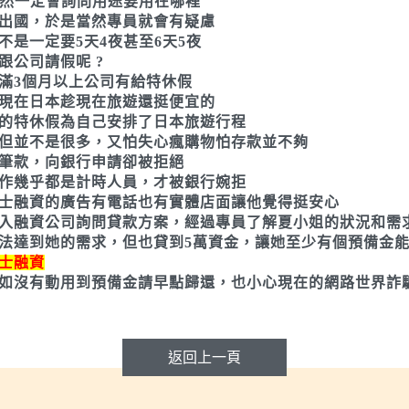
當然一定會詢問用途要用在哪裡
出國，於是當然專員就會有疑慮
不是一定要5天4夜甚至6天5夜
跟公司請假呢 ?
滿3個月以上公司有給特休假
現在日本趁現在旅遊還挺便宜的
的特休假為自己安排了日本旅遊行程
但並不是很多，又怕失心瘋購物怕存款並不夠
筆款，向銀行申請卻被拒絕
作幾乎都是計時人員，才被銀行婉拒
士融資的廣告有電話也有實體店面讓他覺得挺安心
入融資公司詢問貸款方案，經過專員了解夏小姐的狀況和需
法達到她的需求，但也貸到5萬資金，讓她至少有個預備金
士融資
如沒有動用到預備金請早點歸還，也小心現在的網路世界詐
返回上一頁